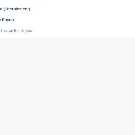
e (littéralement)
im Rayan
 toutes les règles
s les jeux vidéo
us choquant de Rockstar ? - Le scandale BULLY
e plus moche de Steam
du RÊVE tourne au CAUCHEMAR
pendant 8 heures
it… à tort
umiliés par un jeu vidéo
ire - Final Fantasy 8
ti un empire - Age of Empires