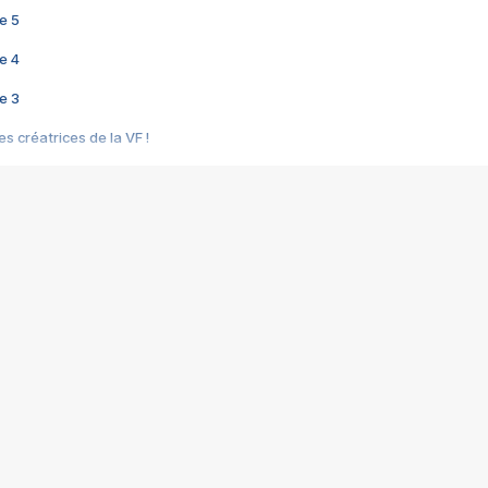
e 5
e 4
e 3
s créatrices de la VF !
e 2
e 1
e Mektoub My Love arrive enfin ! Rencontre avec Shaïn Boumedine et Sal
i : après Toni en famille
elle réalise le bouleversant Dites lui que je l'aime
ais ! Rencontre autour de Vie privée de Rebecca Zlotowski
 de Marguerite, Grave... Rencontre avec Ella Rumpf
 Les Rêveurs, un film intime sur la santé mentale