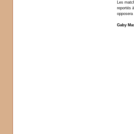
Février
(13)
Les match
Janvier
(18)
reportés à
opposera 
Gaby Mas