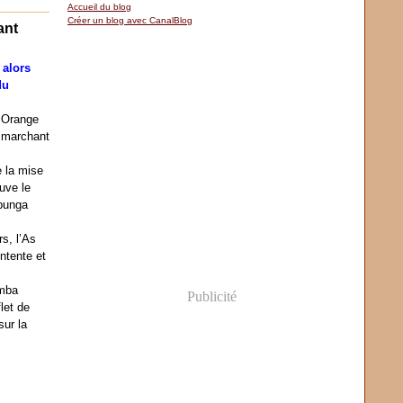
Accueil du blog
Créer un blog avec CanalBlog
ant
 alors
du
e Orange
 marchant
 la mise
uve le
Ebunga
rs, l’As
ntente et
emba
Publicité
let de
sur la