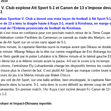
 2010
: V. Club explose Att Sport 5-1 et Canon de 13 s’impose dev
-1
tion Sportive V. Club a donné une vraie leçon de football à Att Sport 5-1
n de 13 a tenu la dragée haute à Kuya 2-1, mardi à Kinshasa, en marge 
at de l’Entente provinciale de football de Kinshasa.
ub s’est mise en confiance pour son prochain match retour de la 7ème Coup
fédération contre Panthère du Cameroun ce samedi au stade des Martyrs, en
ipe de Att Sport sur un score sans appel de 5-1.
ème minute, le capitaine Niemba ouvre la marque avant que Dikasa ne double
e minute. Mbangi Ndaya de la tête sur centre magnifique de Eric Bokanga tro
s filets gardé par le potier Lufulakio à la 39ème minute et le latéral gauche 
le 4ème but à la 44ème minute avant la pause. 4-0 est le score à la mi-temps.
citrons, l’entraîneur Ely Lufuankenda change les dispositifs fermes les couloi
 trouve plus le chemin de but. C’est plutôt Att Sport qui marque contre toute e
 cours du jeu à la 56ème minute par Maleli Chicco.
jeu viril de Att Sport, sur une balle arrêtée, bien enveloppée, le capitaine Ni
boucle dans la lucarne. 5-1, sera donc le score définitif au dernier coup de siff
 Mukwamba. En premier match, l’Ac Kuya s’est incliné devant Fc Canon de 13 
 1-2.
yokani et Impact-Okinawa reportés