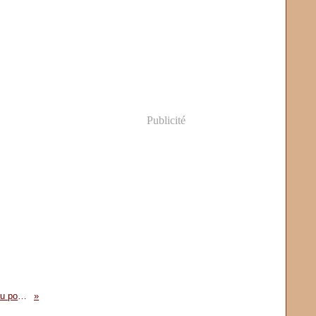
Publicité
Pitshou Bolenge et Amos Mbayo au portillon de la présidence du COC