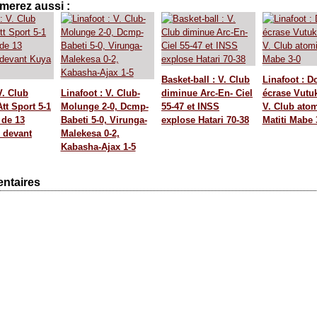
merez aussi :
Basket-ball : V. Club
Linafoot : 
V. Club
Linafoot : V. Club-
diminue Arc-En- Ciel
écrase Vutuk
tt Sport 5-1
Molunge 2-0, Dcmp-
55-47 et INSS
V. Club ato
 de 13
Babeti 5-0, Virunga-
explose Hatari 70-38
Matiti Mabe 
 devant
Malekesa 0-2,
Kabasha-Ajax 1-5
ntaires