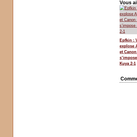
Vous ai
Epfkin : 
explose A
et Canon
s’impose
Kuya 2-1
Comme