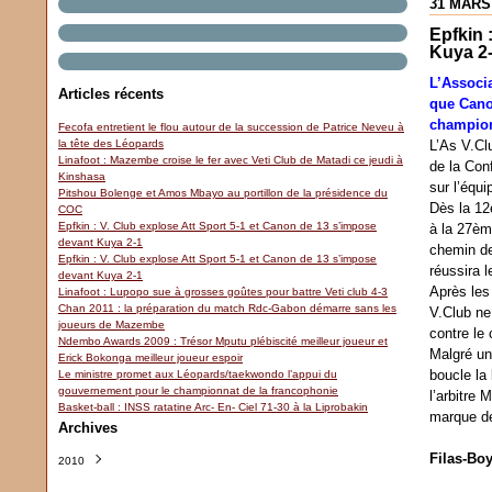
31 MARS
Epfkin 
Kuya 2
L’Associa
Articles récents
que Cano
championn
Fecofa entretient le flou autour de la succession de Patrice Neveu à
la tête des Léopards
L’As V.Cl
Linafoot : Mazembe croise le fer avec Veti Club de Matadi ce jeudi à
de la Con
Kinshasa
sur l’équ
Pitshou Bolenge et Amos Mbayo au portillon de la présidence du
Dès la 12
COC
Epfkin : V. Club explose Att Sport 5-1 et Canon de 13 s’impose
à la 27èm
devant Kuya 2-1
chemin de
Epfkin : V. Club explose Att Sport 5-1 et Canon de 13 s’impose
réussira 
devant Kuya 2-1
Après les 
Linafoot : Lupopo sue à grosses goûtes pour battre Veti club 4-3
Chan 2011 : la préparation du match Rdc-Gabon démarre sans les
V.Club ne
joueurs de Mazembe
contre le
Ndembo Awards 2009 : Trésor Mputu plébiscité meilleur joueur et
Malgré un 
Erick Bokonga meilleur joueur espoir
boucle la 
Le ministre promet aux Léopards/taekwondo l’appui du
gouvernement pour le championnat de la francophonie
l’arbitre
Basket-ball : INSS ratatine Arc- En- Ciel 71-30 à la Liprobakin
marque de
Archives
Filas-Bo
2010
Mars
(9)