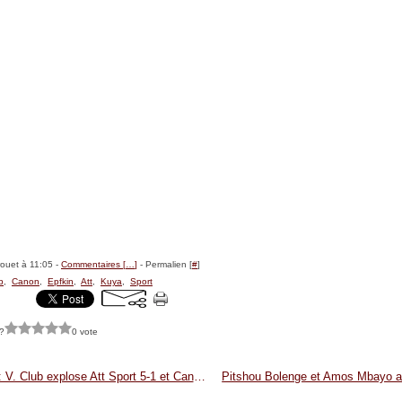
rouet à 11:05 -
Commentaires [
…
]
- Permalien [
#
]
b
,
Canon
,
Epfkin
,
Att
,
Kuya
,
Sport
?
0 vote
Epfkin : V. Club explose Att Sport 5-1 et Canon de 13 s’impose devant Kuya 2-1